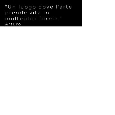
"Un luogo dove l'arte
prende vita in
molteplici forme."
Arturo
INDIRIZZO
Via Ottaviano Petrucci 12
Torrimpietra
TELEFONO
Fisso:
06 4542 0903
Whatsapp:
351 707 3454