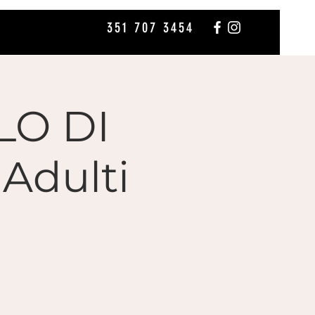
351 707 3454
LO DI
Adulti