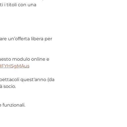
 i titoli con una 
re un’offerta libera per 
uesto modulo online e 
/neHFYHSgMAus
spettacoli quest'anno (da 
 socio.
 funzionali.