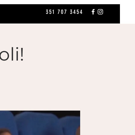
351 707 3454
li!