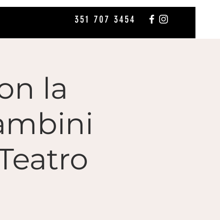
351 707 3454
on la
ambini
 Teatro