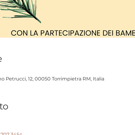
e
no Petrucci, 12, 00050 Torrimpietra RM, Italia
to
 707 3454