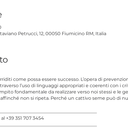
e
0
taviano Petrucci, 12, 00050 Fiumicino RM, Italia
to
rriditi come possa essere successo. L’opera di prevenzion
ttraverso l’uso di linguaggi appropriati e coerenti con i cr
mpito fondamentale da realizzare verso noi stessi e le ge
, affinché non si ripeta. Perché un cattivo seme può di 
___________________________________________
 al +39 351 707 3454
___________________________________________