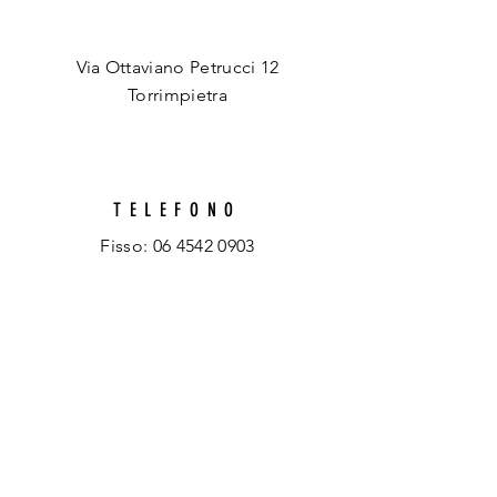
INDIRIZZO
Via Ottaviano Petrucci 12
Torrimpietra
TELEFONO
Fisso:
06 4542 0903
Whatsapp:
351 707 3454
EMAIL
info@spazioartisticotraccedarte.it