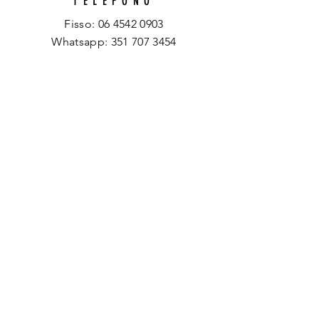
TELEFONO
Fisso:
06 4542 0903
Whatsapp:
351 707 3454
EMAIL
info@spazioartisticotraccedarte.it
ORARI
Lun-Ven: 16:00 - 20:00