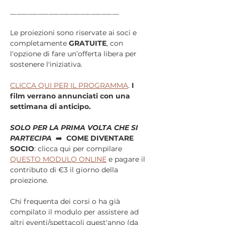
_
_
__
_
__
_
__
_
__
_
__
_
__
_
__
_
__
_
__
_
__
Le proiezioni sono riservate ai soci e 
completamente 
GRATUITE
, con 
l'opzione di fare un’offerta libera per 
sostenere l'iniziativa.
CLICCA QUI PER IL PROGRAMMA
. 
I 
film verrano annunciati con una 
settimana di anticipo.
SOLO PER LA PRIMA VOLTA CHE SI 
PARTECIPA 
 ➡️  
COME DIVENTARE 
SOCIO
: clicca qui per compilare 
QUESTO MODULO ONLINE
 e pagare il 
contributo di €3 il giorno della 
proiezione.
Chi frequenta dei corsi o ha già 
compilato il modulo per assistere ad 
altri eventi/spettacoli quest'anno (da 