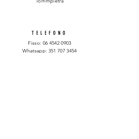
Torrimpietra
TELEFONO
Fisso:
06 4542 0903
Whatsapp:
351 707 3454
EMAIL
info@spazioartisticotraccedarte.it
ORARI